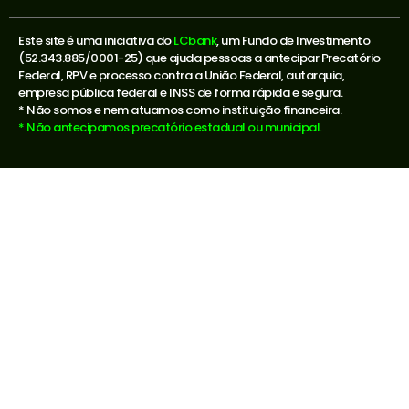
Este site é uma iniciativa do
LCbank
, um Fundo de Investimento
(52.343.885/0001-25) que ajuda pessoas a antecipar Precatório
Federal, RPV e processo contra a União Federal, autarquia,
empresa pública federal e INSS de forma rápida e segura.
* Não somos e nem atuamos como instituição financeira.
* Não antecipamos precatório estadual ou municipal.