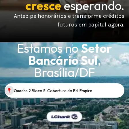
cresce
esperando.
Antecipe honorários e transforme créditos
futuros em capital agora.
Estamos no
Setor
Bancário Sul
,
Brasília/DF
Quadra 2 Bloco S Cobertura do Ed. Empire