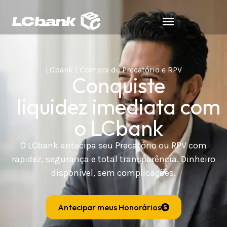
LCbank | Compra de Precatório e RPV
Conquiste
liquidez imediata com
o LCbank
O LCbank antecipa seu Precatório ou RPV com
rapidez, segurança e total transparência. Dinheiro
disponível, sem complicações.
Antecipar meus Honorários